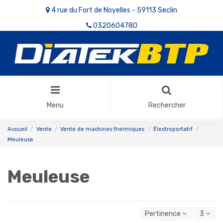
4 rue du Fort de Noyelles - 59113 Seclin
0320604780
Menu
Rechercher
Accueil
Vente
Vente de machines thermiques
Électroportatif
Meuleuse
Meuleuse
Pertinence
3